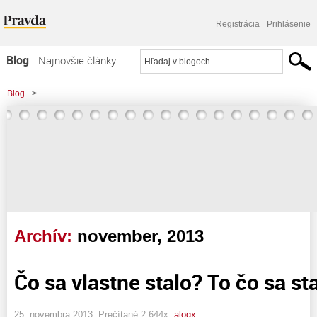
Registrácia
Prihlásenie
Blog
Najnovšie články
Najčítanejšie články
Blog
>
Najkomentovanejšie články
Zoznam blogov
Komerčné blogy
Archív:
november, 2013
Čo sa vlastne stalo? To čo sa sta
25. novembra 2013, Prečítané 2 644x,
alogx