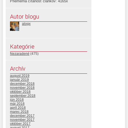
Priemerná čítanosť článkov: 4165x
Autor blogu
alogx
Kategórie
Nezaradené
(475)
Archív
august 2019
január 2019
december 2018
november 2018
október 2018
september 2018
jún 2018
máj 2018
apríl 2018
marec 2018
december 2017
november 2017
október 2017
august 2017