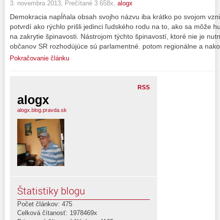
3. novembra 2013, Prečítané 3 658x,
alogx
Demokracia napĺňala obsah svojho názvu iba krátko po svojom vzni
potvrdí ako rýchlo prišli jedinci ľudského rodu na to, ako sa môže 
na zakrytie špinavosti. Nástrojom týchto špinavostí, ktoré nie je nu
občanov SR rozhodújúce sú parlamentné. potom regionálne a nako
Pokračovanie článku
RSS
alogx
alogx.blog.pravda.sk
Štatistiky blogu
Počet článkov: 475
Celková čítanosť: 1978469x