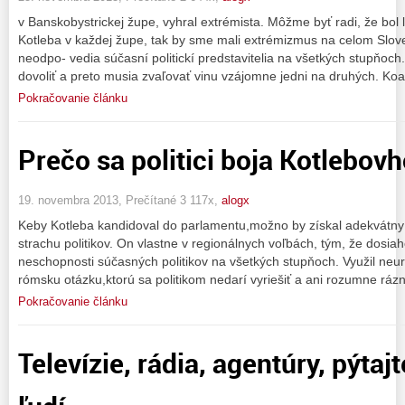
v Banskobystrickej župe, vyhral extrémista. Môžme byť radi, že bol l
Kotleba v každej župe, tak by sme mali extrémizmus na celom Slov
neodpo- vedia súčasní politickí predstavitelia na všetkých stupňoch
dovoliť a preto musia zvaľovať vinu vzájomne jedni na druhých. Koa
Pokračovanie článku
Prečo sa politici boja Kotlebov
19. novembra 2013, Prečítané 3 117x,
alogx
Keby Kotleba kandidoval do parlamentu,možno by získal adekvátny p
strachu politikov. On vlastne v regionálnych voľbách, tým, že dosiaho
neschopnosti súčasných politikov na všetkých stupňoch. Využil neur
rómsku otázku,ktorú sa politikom nedarí vyriešiť a ani rozumne ráz
Pokračovanie článku
Televízie, rádia, agentúry, pýta