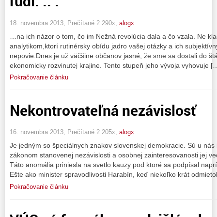
ľudí. .. .
18. novembra 2013, Prečítané 2 290x,
alogx
…na ich názor o tom, čo im Nežná revolúcia dala a čo vzala. Ne kl
analytikom,ktorí rutinérsky obídu jadro vašej otázky a ich subjektívn
nepovie.Dnes je už väčšine občanov jasné, že sme sa dostali do št
ekonomicky rozvinutej krajine. Tento stupeň jeho vývoja vyhovuje [
Pokračovanie článku
Nekontrovateľná nezávislosť
16. novembra 2013, Prečítané 2 205x,
alogx
Je jedným so špeciálnych znakov slovenskej demokracie. Sú u nás in
zákonom stanovenej nezávislosti a osobnej zainteresovanosti jej ved
Táto anomália priniesla na svetlo kauzy pod ktoré sa podpísal nap
Ešte ako minister spravodlivosti Harabín, keď niekoľko krát odmieto
Pokračovanie článku