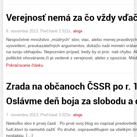
Verejnosť nemá za čo vždy vďač
8. novembra 2013, Prečítané 2 522x,
alogx
Nespočetné množstvo „múdrych“ slov, viac, alebo menej pravdivých
vysvetlení, preukazateľných argumentov, dokážu naši ministri vrát
na svoju obhajobu. Nepoznám prípad, kedy by si priz- nali chybu.
politické ohováranie,či je vedené z verejnosti, alebo z opozície. Méd
Pokračovanie článku
Zrada na občanoch ČSSR po r. 1
Oslávme deň boja za slobodu a
7. novembra 2013, Prečítané 3 023x,
alogx
Niekoľko slov k prvej časti : Po prvé svoj blog so napísal predovše
ľudí,ktorí to nemohli zažiť. Po druhé, ospravedlňujem sa všetkým t
nostalgiu. […]