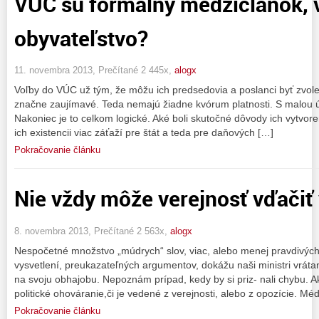
VÚC sú formálny medzičlánok, 
obyvateľstvo?
11. novembra 2013, Prečítané 2 445x,
alogx
Voľby do VÚC už tým, že môžu ich predsedovia a poslanci byť zvolení
značne zaujímavé. Teda nemajú žiadne kvórum platnosti. S malou úč
Nakoniec je to celkom logické. Aké boli skutočné dôvody ich vytvore
ich existencii viac záťaží pre štát a teda pre daňových […]
Pokračovanie článku
Nie vždy môže verejnosť vďačiť
8. novembra 2013, Prečítané 2 563x,
alogx
Nespočetné množstvo „múdrych“ slov, viac, alebo menej pravdivých
vysvetlení, preukazateľných argumentov, dokážu naši ministri vrát
na svoju obhajobu. Nepoznám prípad, kedy by si priz- nali chybu.
politické ohováranie,či je vedené z verejnosti, alebo z opozície. Méd
Pokračovanie článku