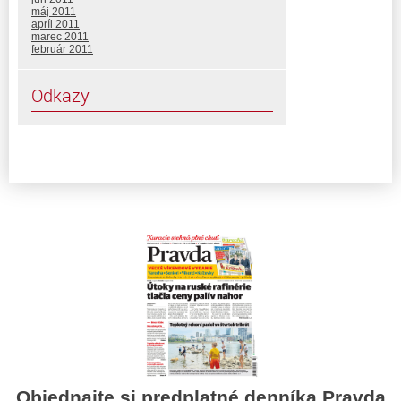
máj 2011
apríl 2011
marec 2011
február 2011
Odkazy
Objednajte si predplatné denníka Pravda