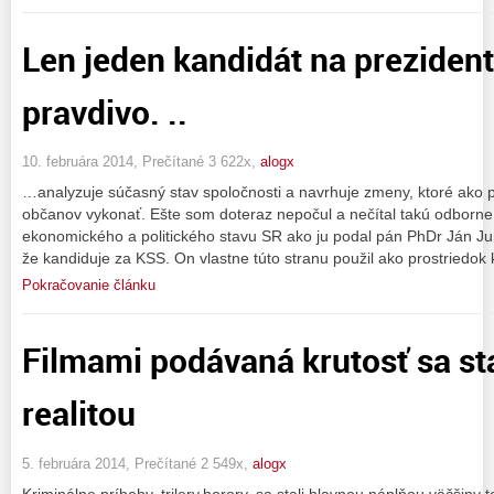
Len jeden kandidát na prezident
pravdivo. ..
10. februára 2014, Prečítané 3 622x,
alogx
…analyzuje súčasný stav spoločnosti a navrhuje zmeny, ktoré ako 
občanov vykonať. Ešte som doteraz nepočul a nečítal takú odborn
ekonomického a politického stavu SR ako ju podal pán PhDr Ján Jur
že kandiduje za KSS. On vlastne túto stranu použil ako prostriedok 
Pokračovanie článku
Filmami podávaná krutosť sa st
realitou
5. februára 2014, Prečítané 2 549x,
alogx
Kriminálne príbehy, trilery,horory, sa stali hlavnou náplňou väčšiny