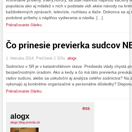
populácia ako aj mládež v nich v podstate vidí akési návody na kri
každodenných zprávach, televízie, rozhlasu a tlače. Dokonca sa aj 
podobné príbehy s náplňou vydierania a násilia. […]
Pokračovanie článku
Čo prinesie previerka sudcov N
1. februára 2014, Prečítané 2 315x,
alogx
Súdnictvo v SR je v katastrofálnom stave. Predseda vlády chystá 
bezpečnostným úradom. Ako a kedy a čo má táto previerka preukáza
radov sudcov, alebo sa uskutočni aj analýza celého súdnictva? Na 
vykonajú aj konkrétne organizačné a personálne dôsledky? Disponu
Pokračovanie článku
RSS
alogx
alogx.blog.pravda.sk