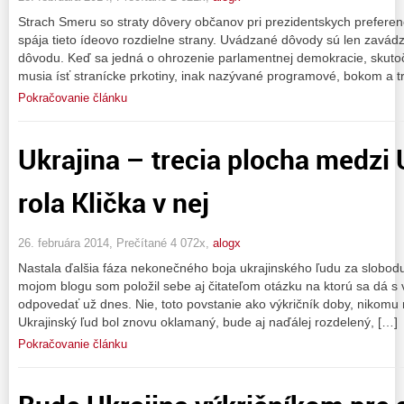
Strach Smeru so straty dôvery občanov pri prezidentskych prefere
spája tieto ídeovo rozdielne strany. Uvádzané dôvody sú len zavád
dôvodu. Keď sa jedná o ohrozenie parlamentnej demokracie, skuto
musia ísť stranícke prkotiny, inak nazývané programové, bokom a t
Pokračovanie článku
Ukrajina – trecia plocha medzi
rola Klička v nej
26. februára 2014, Prečítané 4 072x,
alogx
Nastala ďalšia fáza nekonečného boja ukrajinského ľudu za slobod
mojom blogu som položil sebe aj čitateľom otázku na ktorú sa dá 
odpovedať už dnes. Nie, toto povstanie ako výkričník doby, nikomu
Ukrajinský ľud bol znovu oklamaný, bude aj naďálej rozdelený, […]
Pokračovanie článku