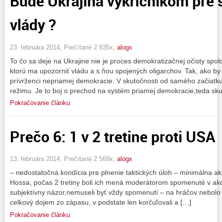
Bude Ukrajina výkričníkom pre
vlády ?
23. februára 2014, Prečítané 2 835x,
alogx
To čo sa deje na Ukrajine nie je proces demokratizačnej očisty spol
ktorú ma upozorniť vládu a s ňou spojených oligarchov. Tak, ako by 
prívrženci nepriamej demokracie. V skutočnosti od samého začiatk
režimu. Je to boj o prechod na systém priamej demokracie,teda sku
Pokračovanie článku
Prečo 6: 1 v 2 tretine proti USA
13. februára 2014, Prečítané 2 569x,
alogx
– nedostatočná kondícia pre plnenie taktických úloh – minimálna ak
Hossa, počas 2 tretiny boli ich mená moderátorom spomenuté v akci
subjektívny názor,nemuseli byť vždy spomenutí – na hráčov nebolo
celkový dojem zo zápasu, v podstate len korčuľovali a […]
Pokračovanie článku