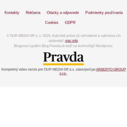
Kontakty
Reklama
Otázky a odpovede
Podmienky používania
Cookies
GDPR
© OUR MEDIA SR a. s. 2026. Autorské práva sú vyhradené a vykonáva ich
vydavateľ,
viac info
.
Blogovací systém Blog.Pravda.sk beží na technológií Wordpress.
Kompletný video servis pre OUR MEDIA SR a.s. zabezpečuje
ARBERTO GROUP
s.r.o.
.