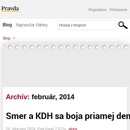
Registrácia
Prihlásenie
Blog
Najnovšie články
Najčítanejšie články
Blog
>
Najkomentovanejšie články
Zoznam blogov
Komerčné blogy
Archív:
február, 2014
Smer a KDH sa boja priamej de
28. februára 2014, Prečítané 2 621x,
alogx