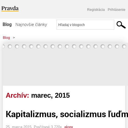
Registrácia
Prihlásenie
Blog
Najnovšie články
Najčítanejšie články
Blog
>
Najkomentovanejšie články
Zoznam blogov
Komerčné blogy
Archív:
marec, 2015
Kapitalizmus, socializmus ľuď
25. marca 2015, Prečítané 3 720x,
alogx