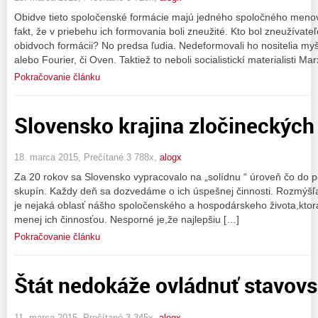
Obidve tieto spoločenské formácie majú jedného spoločného menova
fakt, že v priebehu ich formovania boli zneužité. Kto bol zneužívat
obidvoch formácii? No predsa ľudia. Nedeformovali ho nositelia myš
alebo Fourier, či Oven. Taktiež to neboli socialistickí materialisti Ma
Pokračovanie článku
Slovensko krajina zločineckých
18. marca 2015, Prečítané 3 788x,
alogx
Za 20 rokov sa Slovensko vypracovalo na „solídnu “ úroveň čo do po
skupín. Každy deň sa dozvedáme o ich úspešnej činnosti. Rozmýšľ
je nejaká oblasť nášho spoločenského a hospodárskeho života,ktorá 
menej ich činnosťou. Nesporné je,že najlepšiu […]
Pokračovanie článku
Štát nedokáže ovládnuť stavovs
11. marca 2015, Prečítané 3 345x,
alogx