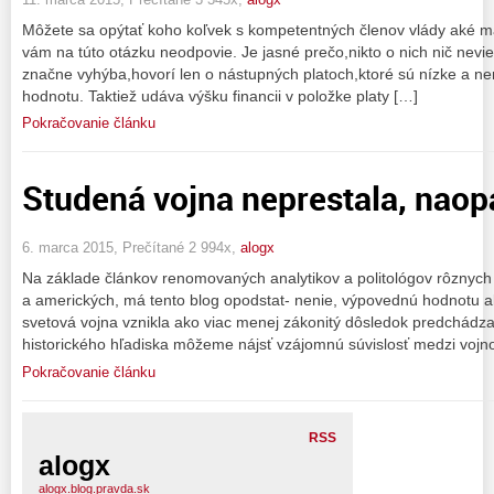
Môžete sa opýtať koho koľvek s kompetentných členov vlády aké maj
vám na túto otázku neodpovie. Je jasné prečo,nikto o nich nič nevie
značne vyhýba,hovorí len o nástupných platoch,ktoré sú nízke a ne
hodnotu. Taktiež udáva výšku financii v položke platy […]
Pokračovanie článku
Studená vojna neprestala, naop
6. marca 2015, Prečítané 2 994x,
alogx
Na základe článkov renomovaných analytikov a politológov rôznych
a amerických, má tento blog opodstat- nenie, výpovednú hodnotu a
svetová vojna vznikla ako viac menej zákonitý dôsledok predchádzajú
historického hľadiska môžeme nájsť vzájomnú súvislosť medzi vojn
Pokračovanie článku
RSS
alogx
alogx.blog.pravda.sk