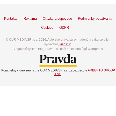
Kontakty
Reklama
Otázky a odpovede
Podmienky používania
Cookies
GDPR
© OUR MEDIA SR a. s. 2026. Autorské práva sú vyhradené a vykonáva ich
vydavateľ,
viac info
.
Blogovací systém Blog.Pravda.sk beží na technológií Wordpress.
Kompletný video servis pre OUR MEDIA SR a.s. zabezpečuje
ARBERTO GROUP
s.r.o.
.