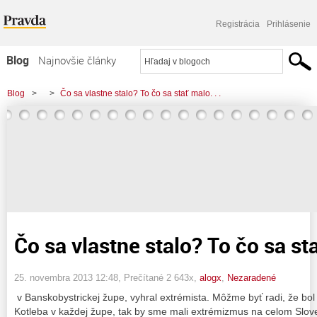
Registrácia
Prihlásenie
Blog
Najnovšie články
Najčítanejšie články
Blog
>
>
Čo sa vlastne stalo? To čo sa stať malo. . .
Najkomentovanejšie články
Zoznam blogov
Komerčné blogy
Čo sa vlastne stalo? To čo sa sta
25. novembra 2013 12:48
, Prečítané 2 643x,
alogx
,
Nezaradené
v Banskobystrickej župe, vyhral extrémista. Môžme byť radi, že bol 
Kotleba v každej župe, tak by sme mali extrémizmus na celom Slov