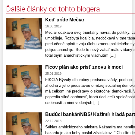
Ďalšie články od tohto blogera
Keď príde Mečiar
16.08.2019
Mečiar očakáva svoj triunfalny návrat do politiky, 
umožňuje. Rozbytá koalícia, nedočkavá v tme táp
predurčené splniť svoju úlohu zmenu politického sy
polijustanarchiju. Bude to nový zatiaľ málo vídaný
totalitným anarchistickým vládnutím [...]
Ficov plán ako prísť znovu k moci
25.01.2019
FIKCIA Bývalý dlhoročný predseda vlády, pochopil,
zhodná z jeho predstavou o rídzej sociálnej demokra
má celkom iné predstavy o skutočnej demokracii. V
popredia silná osobnosť, ktorá riadi celú spoločnosť
osobností a nimi vedených [...]
Budúci bankár/NBS/ Kažimír hľadá par
22.12.2018
Súhlas ambiciózneho ministra Kažamíra ma nemilo p
hazardu je ako keby poslal závislakov: “ Choďte det