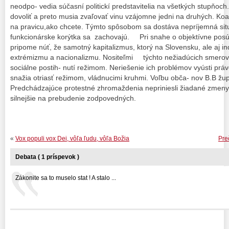
neodpo- vedia súčasní politickí predstavitelia na všetkých stupňoch
dovoliť a preto musia zvaľovať vinu vzájomne jedni na druhých. Koal
na pravicu,ako chcete. Týmto spôsobom sa dostáva nepríjemná sit
funkcionárske korýtka sa zachovajú. Pri snahe o objektívne posú
pripome núť, že samotný kapitalizmus, ktorý na Slovensku, ale aj i
extrémizmu a nacionalizmu. Nositeľmi týchto nežiadúcich smerov
sociálne postih- nutí režimom. Neriešenie ich problémov vyústi prá
snažia otriasť režimom, vládnucimi kruhmi. Voľbu obča- nov B.B žup
Predchádzajúce protestné zhromaždenia nepriniesli žiadané zmeny
silnejšie na prebudenie zodpovedných.
«
Vox populi vox Dei, vôľa ľudu, vôľa Božia
Pre
Debata ( 1 príspevok )
Zákonite sa to muselo stat ! A stalo ...