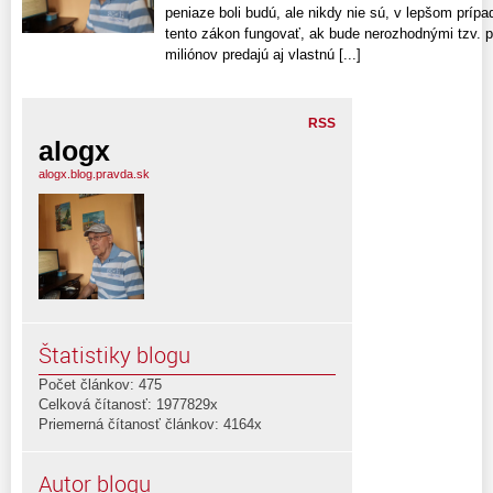
peniaze boli budú, ale nikdy nie sú, v lepšom prípa
tento zákon fungovať, ak bude nerozhodnými tzv. 
miliónov predajú aj vlastnú [...]
RSS
alogx
alogx.blog.pravda.sk
Štatistiky blogu
Počet článkov: 475
Celková čítanosť: 1977829x
Priemerná čítanosť článkov: 4164x
Autor blogu