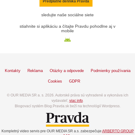
Predplatné denníka Pravda
sledujte naše sociálne siete
stiahnite si aplikáciu a čítajte Pravdu pohodlne aj v
mobile
Kontakty
Reklama
Otázky a odpovede
Podmienky používania
Cookies
GDPR
© OUR MEDIA SR a. s. 2026. Autorské práva sú vyhradené a vykonáva ich
vydavateľ,
viac info
.
Blogovací systém Blog.Pravda.sk beží na technológií Wordpress.
Kompletný video servis pre OUR MEDIA SR a.s. zabezpečuje
ARBERTO GROUP