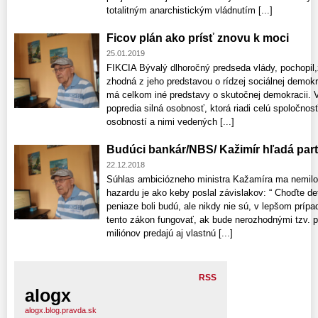
totalitným anarchistickým vládnutím [...]
Ficov plán ako prísť znovu k moci
25.01.2019
FIKCIA Bývalý dlhoročný predseda vlády, pochopil,
zhodná z jeho predstavou o rídzej sociálnej demokra
má celkom iné predstavy o skutočnej demokracii. V
popredia silná osobnosť, ktorá riadi celú spoločnosť
osobností a nimi vedených [...]
Budúci bankár/NBS/ Kažimír hľadá par
22.12.2018
Súhlas ambiciózneho ministra Kažamíra ma nemilo p
hazardu je ako keby poslal závislakov: “ Choďte det
peniaze boli budú, ale nikdy nie sú, v lepšom prípa
tento zákon fungovať, ak bude nerozhodnými tzv. 
miliónov predajú aj vlastnú [...]
RSS
alogx
alogx.blog.pravda.sk