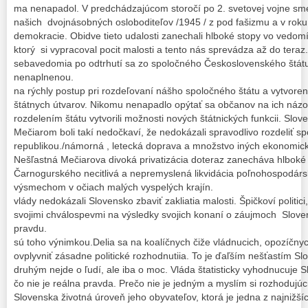
ma nenapadol. V predchádzajúcom storočí po 2. svetovej vojne sme
našich dvojnásobných osloboditeľov /1945 / z pod fašizmu a v roku
demokracie. Obidve tieto udalosti zanechali hlboké stopy vo vedo
ktorý si vypracoval pocit malosti a tento nás sprevádza až do teraz
sebavedomia po odtrhutí sa zo spoločného Československého štátu s
nenaplnenou. Nedá sa
na rýchly postup pri rozdeľovaní nášho spoločného štátu a vytvo
štátnych útvarov. Nikomu nenapadlo opýtať sa občanov na ich názor. 
rozdelením štátu vytvorili možnosti nových štátnických funkcii. Slove
Mečiarom boli takí nedočkaví, že nedokázali spravodlivo rozdeliť 
republikou./námorná , letecká doprava a množstvo iných ekonomic
Nešľastná Mečiarova divoká privatizácia doteraz zanecháva hlboké
Čarnogurského necitlivá a nepremyslená likvidácia poľnohospodársk
výsmechom v očiach malých vyspelých kra
vlády nedokázali Slovensko zbaviť zakliatia malosti. Špičkoví politici
svojimi chválospevmi na výsledky svojich konaní o záujmoch Slov
pravdu. Súčasní pol
sú toho výnimkou.Delia sa na koalíčnych čiže vládnucich, opozíčny
ovplyvniť zásadne politické rozhodnutiia. To je ďaľším nešťastím Sl
druhým nejde o ľudí, ale iba o moc. Vláda štatisticky vyhodnucuje 
čo nie je reálna pravda. Prečo nie je jedným a myslím si rozhoduj
Slovenska životná úroveň jeho obyvateľov, ktorá je jedna z najnižš