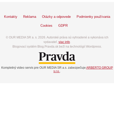
Kontakty
Reklama
Otázky a odpovede
Podmienky používania
Cookies
GDPR
© OUR MEDIA SR a. s. 2026. Autorské práva sú vyhradené a vykonáva ich
vydavateľ,
viac info
.
Blogovací systém Blog.Pravda.sk beží na technológií Wordpress.
Kompletný video servis pre OUR MEDIA SR a.s. zabezpečuje
ARBERTO GROUP
s.r.o.
.