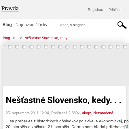
Registrácia
Prihlásenie
Blog
Najnovšie články
Najčítanejšie články
Blog
>
>
Nešťastné Slovensko, kedy. . .
Najkomentovanejšie články
Zoznam blogov
Komerčné blogy
Nešťastné Slovensko, kedy. . .
25. septembra 2011 12:34
, Prečítané 2 880x,
alogx
,
Nezaradené
…sa preberieš z historických dôsledkov politickej a ekonomickej, p
20. storočia a začiatku 21, storočia. Darmo som hľadal priliehavejší