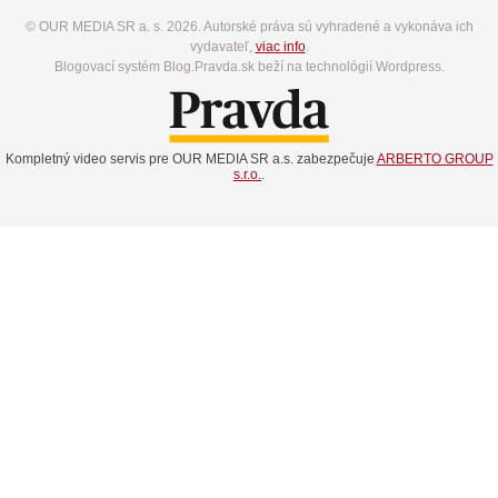
© OUR MEDIA SR a. s. 2026. Autorské práva sú vyhradené a vykonáva ich
vydavateľ,
viac info
.
Blogovací systém Blog.Pravda.sk beží na technológií Wordpress.
Kompletný video servis pre OUR MEDIA SR a.s. zabezpečuje
ARBERTO GROUP
s.r.o.
.