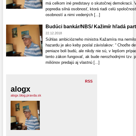
má celkom iné predstavy o skutočnej demokracii. V
popredia silná osobnosť, ktorá riadi celú spoločnosť
osobností a nimi vedených [...]
Budúci bankár/NBS/ Kažimír hľadá par
22.12.2018
Súhlas ambiciózneho ministra Kažamíra ma nemilo p
hazardu je ako keby poslal závislakov: “ Choďte det
peniaze boli budú, ale nikdy nie sú, v lepšom prípa
tento zákon fungovať, ak bude nerozhodnými tzv. 
miliónov predajú aj vlastnú [...]
RSS
alogx
alogx.blog.pravda.sk