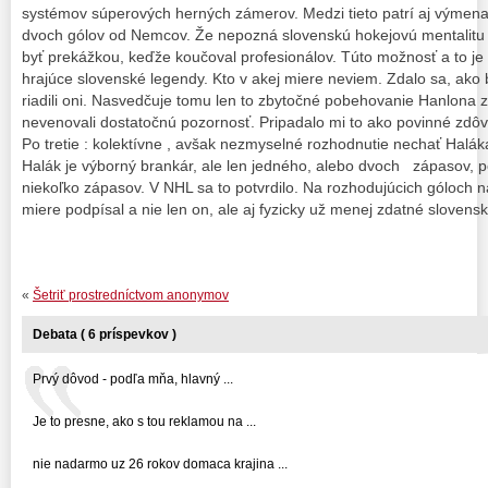
systémov súperových herných zámerov. Medzi tieto patrí aj výmen
dvoch gólov od Nemcov. Že nepozná slovenskú hokejovú mentalitu b
byť prekážkou, keďže koučoval profesionálov. Túto možnosť a to je
hrajúce slovenské legendy. Kto v akej miere neviem. Zdalo sa, ako 
riadili oni. Nasvedčuje tomu len to zbytočné pobehovanie Hanlona z
nevenovali dostatočnú pozornosť. Pripadalo mi to ako povinné zdôv
Po tretie : kolektívne , avšak nezmyselné rozhodnutie nechať Halák
Halák je výborný brankár, ale len jedného, alebo dvoch zápasov, 
niekoľko zápasov. V NHL sa to potvrdilo. Na rozhodujúcich góloch 
miere podpísal a nie len on, ale aj fyzicky už menej zdatné slovens
«
Šetriť prostredníctvom anonymov
Debata ( 6 príspevkov )
Prvý dôvod - podľa mňa, hlavný ...
Je to presne, ako s tou reklamou na ...
nie nadarmo uz 26 rokov domaca krajina ...