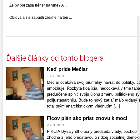
Že by bol zasa tréner na vine? A ...
Obidvaja ste zabudli zrejme na ten ...
Ďalšie články od tohto blogera
Keď príde Mečiar
16.08.2019
Mečiar očakáva svoj triunfalny návrat do politiky, 
umožňuje. Rozbytá koalícia, nedočkavá v tme táp
predurčené splniť svoju úlohu zmenu politického sy
polijustanarchiju. Bude to nový zatiaľ málo vídaný
totalitným anarchistickým vládnutím [...]
Ficov plán ako prísť znovu k moci
25.01.2019
FIKCIA Bývalý dlhoročný predseda vlády, pochopil,
zhodná z jeho predstavou o rídzej sociálnej demokra