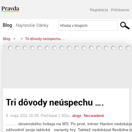
Registrácia
Prihlásenie
Blog
Najnovšie články
Najčítanejšie články
Blog
>
>
Tri dôvody neúspechu ....
Najkomentovanejšie články
Zoznam blogov
Komerčné blogy
Tri dôvody neúspechu ….
8. mája 2011 15:29
, Prečítané 2 831x,
alogx
,
Nezaradené
………slovenského hokeja na MS. Po prvé, tréner Hanlon nedokázal 
zdôvodniť svoje taktické varianty hry. Taktiež nedokázal flexibilne